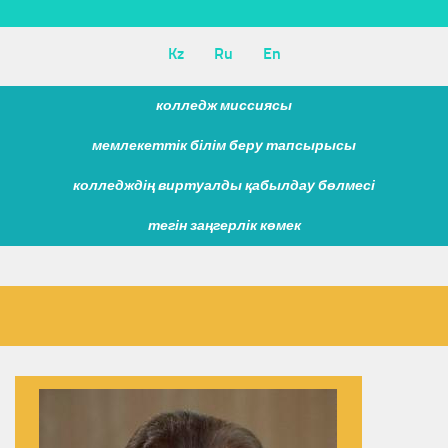
Kz
Ru
En
колледж миссиясы
мемлекеттік білім беру тапсырысы
колледждің виртуалды қабылдау бөлмесі
тегін заңгерлік көмек