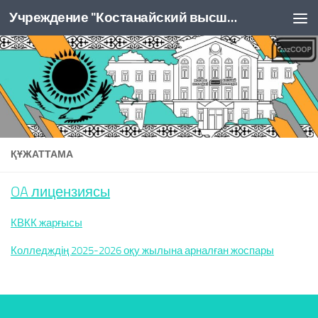
Учреждение "Костанайский высший колледж Казпотребсоюза"
Перейти к содержимому
ҚҰЖАТТАМА
OA лицензиясы
КВКК жарғысы
Колледждің 2025-2026 оқу жылына арналған жоспары