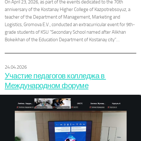
On April 23, 2026, as part of the events dedicated to the 70th
anniversary of the Kostanay Higher College of Kazpotrebsoyuz, a
teacher of the Department of Management, Marketing and
Logistics, Gromova E.V., conducted an extracurricular event for 9th-
grade students of KSU “Secondary School named after Alikhan
Bokeikhan of the Education Department of Kostanay city”…
24.04.2026
Участие педагогов колледжа в
Международном форуме