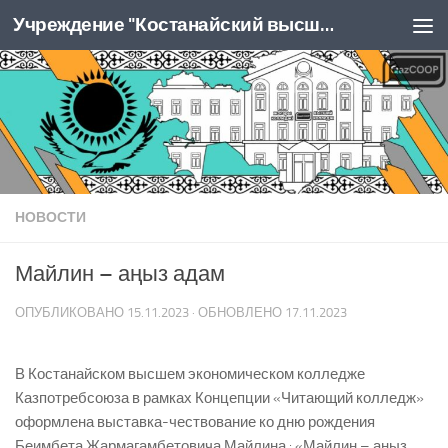
Учреждение "Костанайский высший колледж Казпотребсоюза"
Перейти к содержимому
НОВОСТИ
Майлин – аңыз адам
ОПУБЛИКОВАНО
15.11.2023
· ОБНОВЛЕНО
17.11.2023
В Костанайском высшем экономическом колледже
Казпотребсоюза в рамках Концепции «Читающий колледж»
оформлена выставка-чествование ко дню рождения
Беимбета Жармагамбетовича Майлина : «Майлин – аңыз