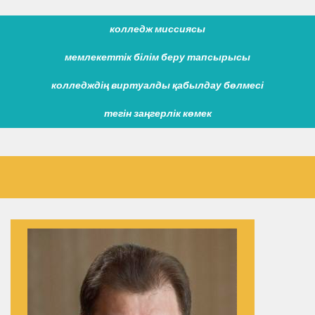
колледж миссиясы
мемлекеттік білім беру тапсырысы
колледждің виртуалды қабылдау бөлмесі
тегін заңгерлік көмек