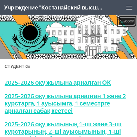
Учреждение "Костанайский высший колледж Казпотребсоюза"
Перейти к содержимому
СТУДЕНТКЕ
2025-2026 оқу жылына арналған ОК
2025-2026 оқу жылына арналған 1 және 2
курстарға, 1 ауысымға, 1 семестрге
арналған сабақ кестесі
2025-2026 оқу жылының 1-ші және 3-ші
курстарының, 2-ші ауысымының, 1-ші