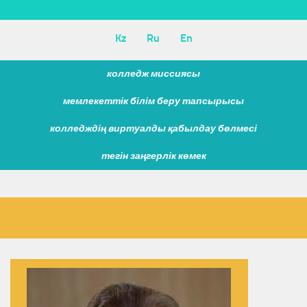
Kz
Ru
En
колледж миссиясы
мемлекеттік білім беру тапсырысы
колледждің виртуалды қабылдау бөлмесі
тегін заңгерлік көмек