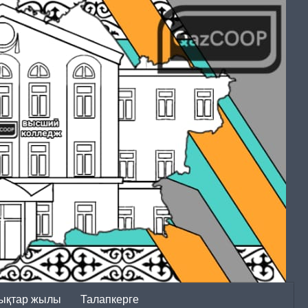
ықтар жылы
Талапкерге