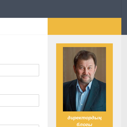
директордың
блогы