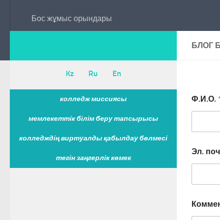
Бос жұмыс орындары
БЛОГ 
Kz
Ru
En
Ф.И.О.
колледж миссиясы
мемлекеттік білім беру тапсырысы
колледждің виртуалды қабылдау бөлмесі
Эл. по
тегін заңгерлік көмек
Коммен