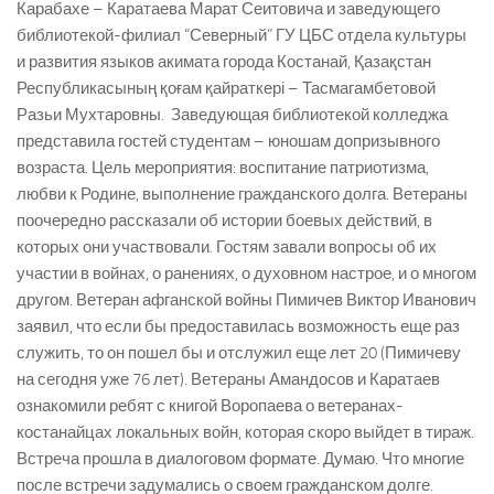
Карабахе – Каратаева Марат Сеитовича и заведующего
библиотекой-филиал “Северный” ГУ ЦБС отдела культуры
и развития языков акимата города Костанай, Қазақстан
Республикасының қоғам қайраткері – Тасмагамбетовой
Разьи Мухтаровны. Заведующая библиотекой колледжа
представила гостей студентам – юношам допризывного
возраста. Цель мероприятия: воспитание патриотизма,
любви к Родине, выполнение гражданского долга. Ветераны
поочередно рассказали об истории боевых действий, в
которых они участвовали. Гостям завали вопросы об их
участии в войнах, о ранениях, о духовном настрое, и о многом
другом. Ветеран афганской войны Пимичев Виктор Иванович
заявил, что если бы предоставилась возможность еще раз
служить, то он пошел бы и отслужил еще лет 20 (Пимичеву
на сегодня уже 76 лет). Ветераны Амандосов и Каратаев
ознакомили ребят с книгой Воропаева о ветеранах-
костанайцах локальных войн, которая скоро выйдет в тираж.
Встреча прошла в диалоговом формате. Думаю. Что многие
после встречи задумались о своем гражданском долге.