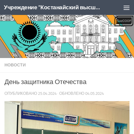
Учреждение "Костанайский высший колледж Казпотребсоюза"
Перейти к содержимому
НОВОСТИ
День защитника Отечества
ОПУБЛИКОВАНО
25.04.2024
· ОБНОВЛЕНО
04.05.2024