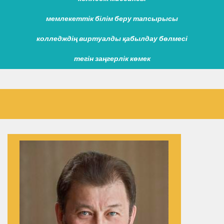
мемлекеттік білім беру тапсырысы
колледждің виртуалды қабылдау бөлмесі
тегін заңгерлік көмек