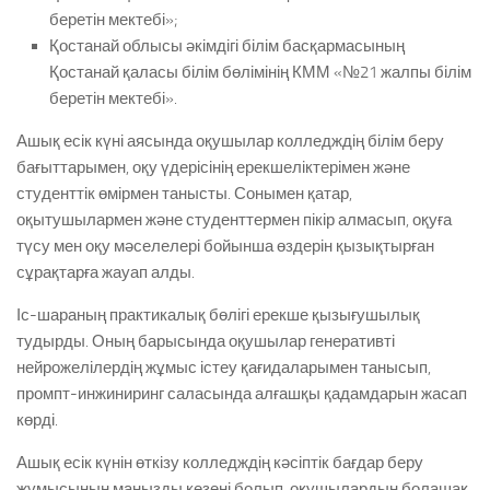
беретін мектебі»;
Қостанай облысы әкімдігі білім басқармасының
Қостанай қаласы білім бөлімінің КММ «№21 жалпы білім
беретін мектебі».
Ашық есік күні аясында оқушылар колледждің білім беру
бағыттарымен, оқу үдерісінің ерекшеліктерімен және
студенттік өмірмен танысты. Сонымен қатар,
оқытушылармен және студенттермен пікір алмасып, оқуға
түсу мен оқу мәселелері бойынша өздерін қызықтырған
сұрақтарға жауап алды.
Іс-шараның практикалық бөлігі ерекше қызығушылық
тудырды. Оның барысында оқушылар генеративті
нейрожелілердің жұмыс істеу қағидаларымен танысып,
промпт-инжиниринг саласында алғашқы қадамдарын жасап
көрді.
Ашық есік күнін өткізу колледждің кәсіптік бағдар беру
жұмысының маңызды кезеңі болып, оқушылардың болашақ