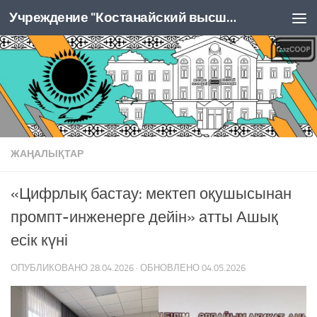
Учреждение "Костанайский высший колледж Казпотребсоюза"
Перейти к содержимому
ЖАҢАЛЫҚТАР
«Цифрлық бастау: мектеп оқушысынан
промпт-инженерге дейін» атты Ашық
есік күні
ОПУБЛИКОВАНО
28.04.2026
· ОБНОВЛЕНО
04.05.2026