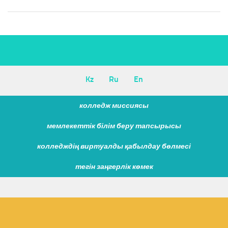
Kz
Ru
En
колледж миссиясы
мемлекеттік білім беру тапсырысы
колледждің виртуалды қабылдау бөлмесі
тегін заңгерлік көмек