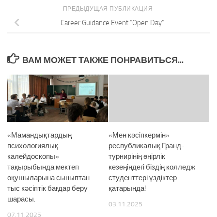
ПРЕДЫДУЩАЯ ПУБЛИКАЦИЯ
Career Guidance Event “Open Day”
ВАМ МОЖЕТ ТАКЖЕ ПОНРАВИТЬСЯ...
«Мамандықтардың
«Мен кәсіпкермін»
психологиялық
республикалық Гранд-
калейдоскопы»
турнирінің өңірлік
тақырыбында мектеп
кезеңіндегі біздің колледж
оқушыларына сыныптан
студенттері үздіктер
тыс кәсіптік бағдар беру
қатарында!
шарасы.
03.11.2025
07.11.2025