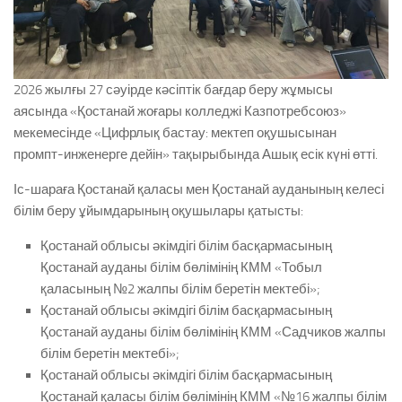
2026 жылғы 27 сәуірде кәсіптік бағдар беру жұмысы
аясында «Қостанай жоғары колледжі Казпотребсоюз»
мекемесінде «Цифрлық бастау: мектеп оқушысынан
промпт-инженерге дейін» тақырыбында Ашық есік күні өтті.
Іс-шараға Қостанай қаласы мен Қостанай ауданының келесі
білім беру ұйымдарының оқушылары қатысты:
Қостанай облысы әкімдігі білім басқармасының
Қостанай ауданы білім бөлімінің КММ «Тобыл
қаласының №2 жалпы білім беретін мектебі»;
Қостанай облысы әкімдігі білім басқармасының
Қостанай ауданы білім бөлімінің КММ «Садчиков жалпы
білім беретін мектебі»;
Қостанай облысы әкімдігі білім басқармасының
Қостанай қаласы білім бөлімінің КММ «№16 жалпы білім