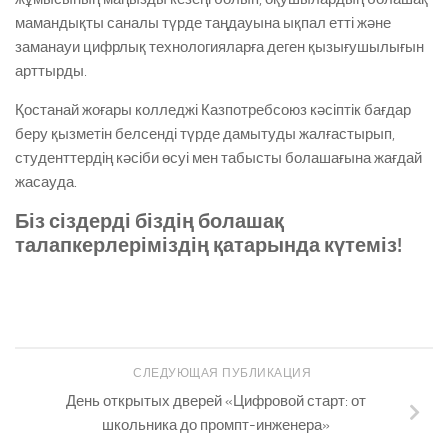
мамандықты саналы түрде таңдауына ықпал етті және
заманауи цифрлық технологияларға деген қызығушылығын
арттырды.
Қостанай жоғары колледжі Казпотребсоюз кәсіптік бағдар
беру қызметін белсенді түрде дамытуды жалғастырып,
студенттердің кәсіби өсуі мен табысты болашағына жағдай
жасауда.
Біз сіздерді біздің болашақ
талапкерлеріміздің қатарында күтеміз!
СЛЕДУЮЩАЯ ПУБЛИКАЦИЯ
День открытых дверей «Цифровой старт: от
школьника до промпт-инженера»