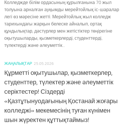
Колледжде білім ордасының құрылғанына 70 жыл
толуына арналған ауқымды мерейтойлық іс-шаралар
легі өз мәресіне жетті. Мерейтойлық жыл колледж
тарихындағы жарқын белеске айналып, ортақ
құндылықтар, дәстүрлер мен жетістіктер төңірегіне
оқытушыларды, қызметкерлерді, студенттерді,
түлектерді және әлеуметтік...
ЖАҢАЛЫҚТАР
25.05.2026
Құрметті оқытушылар, қызметкерлер,
студенттер, түлектер және әлеуметтік
серіктестер! Сіздерді
«Қазтұтынуодағының Қостанай жоғары
колледжі» мекемесінің туған күнімен
шын жүректен құттықтаймыз!