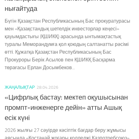
нығайтуда
Бүгін Қазақстан Республикасының Бас прокуратурасы
мен «Қазақстандық шетелдік инвесторлар кеңесі»
қауымдастығы (ҚШИКҚ) арасында ынтымақтастық
туралы Меморандумға қол қоюдың салтанатты рәсімі
өтті. Құжатқа Қазақстан Республикасының Бас
Прокуроры Берік Асылов пен ҚШИКҚ Басқарма
төрағасы Ерлан Досымбеков...
ЖАҢАЛЫҚТАР
28.04.2026
«Цифрлық бастау: мектеп оқушысынан
промпт-инженерге дейін» атты Ашық
есік күні
2026 жылғы 27 сәуірде кәсіптік бағдар беру жұмысы
аясында «Қостанай жоғары колледжі Казпотребсоюз»