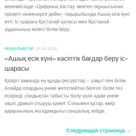
мекемесінде «Цифрлық бастау: мектеп оқушысынан
промпт-инженерге дейін» тақырыбында Ашық есік күні
өтті. Іс-шараға Қостанай қаласы мен Қостанай
ауданының келесі білім беру...
ЖАҢАЛЫҚТАР
25.04.2026
«Ашық есік күні» кәсіптік бағдар беру іс-
шарасы
Қазіргі заманда ең құнды ресурстар – уақыт пен білім.
Алайда олардың үнемі жетіспейтіні белгілі: білім тез
ескіреді, сондықтан табысты болу үшін адам үнемі
оқып, дамып отыруы қажет. Сонымен қатар, өмір
қарқынының жылдамдығы соншалық, кейде...
Следующая страница →