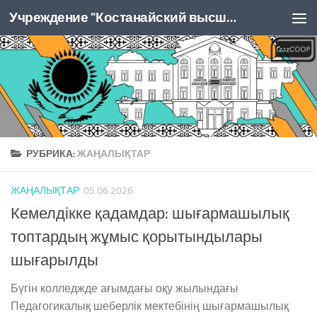
Учреждение "Костанайский высший колледж Казпотребсоюза"
Перейти к содержимому
РУБРИКА:
ЖАҢАЛЫҚТАР
ЖАҢАЛЫҚТАР
05.06.2026
Кемелдікке қадамдар: шығармашылық
топтардың жұмыс қорытындылары
шығарылды
Бүгін колледжде ағымдағы оқу жылындағы
Педагогикалық шеберлік мектебінің шығармашылық