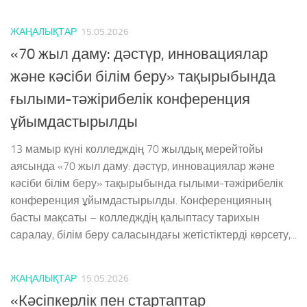
ЖАҢАЛЫҚТАР
15.05.2026
«70 жыл даму: дәстүр, инновациялар
және кәсіби білім беру» тақырыбында
ғылыми-тәжірибелік конференция
ұйымдастырылды
13 мамыр күні колледждің 70 жылдық мерейтойы
аясында «70 жыл даму: дәстүр, инновациялар және
кәсіби білім беру» тақырыбында ғылыми-тәжірибелік
конференция ұйымдастырылды. Конференцияның
басты мақсаты – колледждің қалыптасу тарихын
саралау, білім беру саласындағы жетістіктерді көрсету,...
ЖАҢАЛЫҚТАР
15.05.2026
«Кәсіпкерлік пен стартаптар