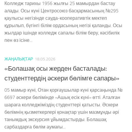
Колледж тарихы 1956 жылғы 25 мамырдан бастау
алады. Осы күні Центросоюз басқармасының №295
қаулысы негізінде сауда-кооперативтік мектеп
құрылып, бүгінгі білім ордасының негізі қаланды. Осы
жылдар ішінде колледж сапалы білім беру, кәсібилік
пен өз ісіне...
ЖАҢАЛЫҚТАР
18.05.2026
«Болашақ осы жерден басталады:
студенттердің әскери бөлімге сапары»
05 мамыр күні, Отан қорғаушылар күні қарсаңында №
6697 әскери бөлімінде «Ашық есік күні» өтті. Аталған
шараға колледжіміздің студенттері қатысты. Әскери
бөлімнің қызметкерлері қонақтар үшін мазмұнды әрі
танымдық экскурсия ұйымдастырды. Болашақ
сарбаздарға бөлім аумағы...