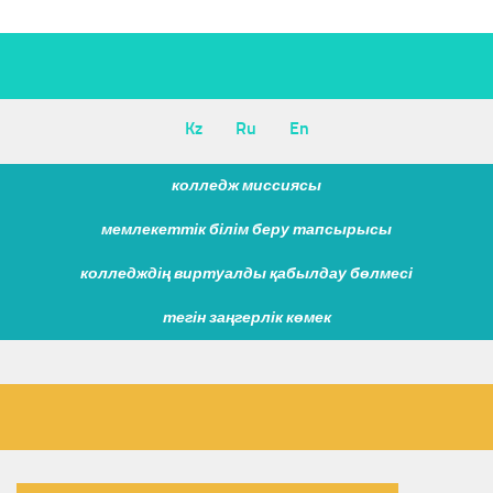
Kz
Ru
En
колледж миссиясы
мемлекеттік білім беру тапсырысы
колледждің виртуалды қабылдау бөлмесі
тегін заңгерлік көмек