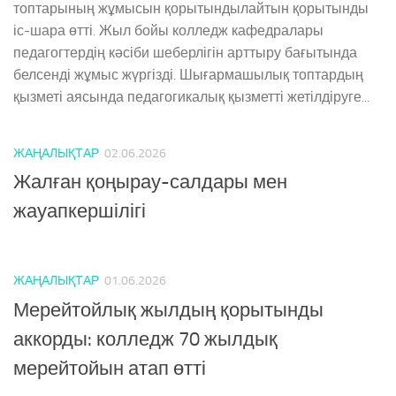
топтарының жұмысын қорытындылайтын қорытынды
іс-шара өтті. Жыл бойы колледж кафедралары
педагогтердің кәсіби шеберлігін арттыру бағытында
белсенді жұмыс жүргізді. Шығармашылық топтардың
қызметі аясында педагогикалық қызметті жетілдіруге...
ЖАҢАЛЫҚТАР
02.06.2026
Жалған қоңырау-салдары мен
жауапкершілігі
ЖАҢАЛЫҚТАР
01.06.2026
Мерейтойлық жылдың қорытынды
аккорды: колледж 70 жылдық
мерейтойын атап өтті