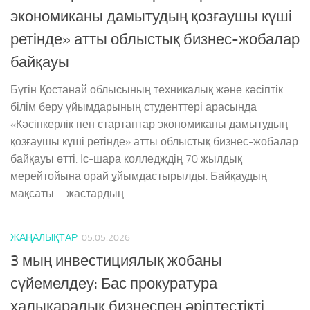
экономиканы дамытудың қозғаушы күші
ретінде» атты облыстық бизнес-жобалар
байқауы
Бүгін Қостанай облысының техникалық және кәсіптік
білім беру ұйымдарының студенттері арасында
«Кәсіпкерлік пен стартаптар экономиканы дамытудың
қозғаушы күші ретінде» атты облыстық бизнес-жобалар
байқауы өтті. Іс-шара колледждің 70 жылдық
мерейтойына орай ұйымдастырылды. Байқаудың
мақсаты – жастардың...
ЖАҢАЛЫҚТАР
05.05.2026
3 мың инвестициялық жобаны
сүйемелдеу: Бас прокуратура
халықаралық бизнеспен әріптестікті