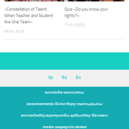
«Constellation of Talent:
Quiz «Do you know your
When Teacher and Student
rights?»
Are One Team»
17.01.2025
06.04.2026
Kz
Ru
En
колледж миссиясы
мемлекеттік білім беру тапсырысы
колледждің виртуалды қабылдау бөлмесі
тегін заңгерлік көмек