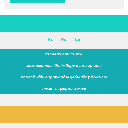
Kz
Ru
En
колледж миссиясы
мемлекеттік білім беру тапсырысы
колледждің виртуалды қабылдау бөлмесі
тегін заңгерлік көмек